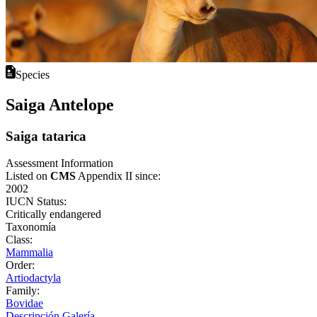
Species
Saiga Antelope
Saiga tatarica
Assessment Information
Listed on
CMS
Appendix II since:
2002
IUCN Status:
Critically endangered
Taxonomía
Class:
Mammalia
Order:
Artiodactyla
Family:
Bovidae
Descripción
Galería