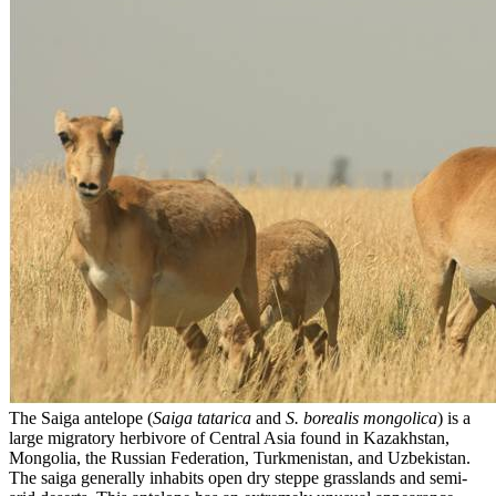
The Saiga antelope (
Saiga tatarica
and
S. borealis mongolica
) is a
large migratory herbivore of Central Asia found in Kazakhstan,
Mongolia, the Russian Federation, Turkmenistan, and Uzbekistan.
The saiga generally inhabits open dry steppe grasslands and semi-