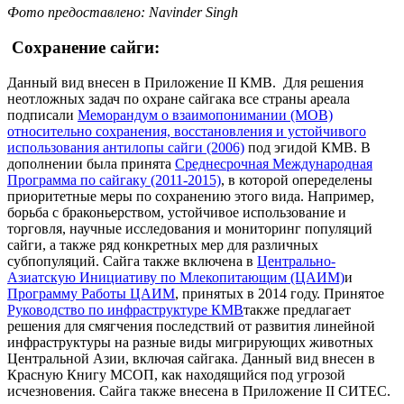
Фото предоставлено: Navinder Singh
Сохранение сайги:
Данный вид внесен в Приложение II КМВ. Для решения
неотложных задач по охране сайгака все страны ареала
подписали
Меморандум о взаимопонимании (МОВ)
относительно сохранения, восстановления и устойчивого
использования антилопы сайги (2006)
под эгидой КМВ. В
дополнении была принята
Среднесрочная Международная
Программа по сайгаку (2011-2015)
, в которой опеределены
приоритетные меры по сохранению этого вида. Например,
борьба с браконьерством, устойчивое использование и
торговля, научные исследования и мониторинг популяций
сайги, а также ряд конкретных мер для различных
субпопуляций. Сайга также включена в
Центрально-
Азиатскую Инициативу по Млекопитающим (ЦАИМ)
и
Программу Работы ЦАИМ
, принятых в 2014 году. Принятое
Руководство по инфраструктуре КМВ
также предлагает
решения для смягчения последствий от развития линейной
инфраструктуры на разные виды мигрирующих животных
Центральной Азии, включая сайгака. Данный вид внесен в
Красную Книгу МСОП, как находящийся под угрозой
исчезновения. Сайга также внесена в Приложение II СИТЕС.