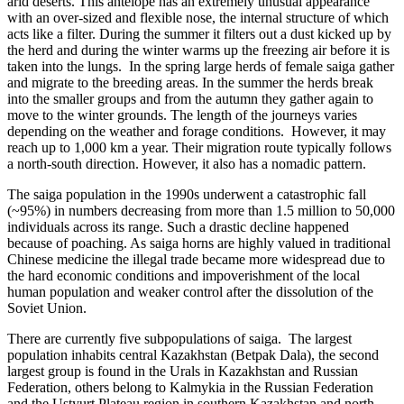
arid deserts. This antelope has an extremely unusual appearance
with an over-sized and flexible nose, the internal structure of which
acts like a filter. During the summer it filters out a dust kicked up by
the herd and during the winter warms up the freezing air before it is
taken into the lungs. In the spring large herds of female saiga gather
and migrate to the breeding areas. In the summer the herds break
into the smaller groups and from the autumn they gather again to
move to the winter grounds. The length of the journeys varies
depending on the weather and forage conditions. However, it may
reach up to 1,000 km a year. Their migration route typically follows
a north-south direction. However, it also has a nomadic pattern.
The saiga population in the 1990s underwent a catastrophic fall
(~95%) in numbers decreasing from more than 1.5 million to 50,000
individuals across its range. Such a drastic decline happened
because of poaching. As saiga horns are highly valued in traditional
Chinese medicine the illegal trade became more widespread due to
the hard economic conditions and impoverishment of the local
human population and weaker control after the dissolution of the
Soviet Union.
There are currently five subpopulations of saiga. The largest
population inhabits central Kazakhstan (Betpak Dala), the second
largest group is found in the Urals in Kazakhstan and Russian
Federation, others belong to Kalmykia in the Russian Federation
and the Ustyurt Plateau region in southern Kazakhstan and north-