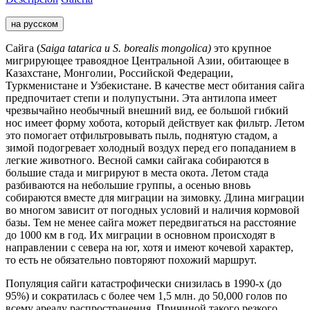
на русском
Сайга (
Saiga tatarica и S. borealis mongolica)
это крупное
мигрирующее травоядное Центральной Азии, обитающее в
Казахстане, Монголии, Российской Федерации,
Туркменистане и Узбекистане. В качестве мест обитания сайга
предпочитает степи и полупустыни. Эта антилопа имеет
чрезвычайно необычный внешний вид, ее большой гибкий
нос имеет форму хобота, который действует как фильтр. Летом
это помогает отфильтровывать пыль, поднятую стадом, а
зимой подогревает холодный воздух перед его попаданием в
легкие животного. Весной самки сайгака собираются в
большие стада и мигрируют в места окота. Летом стада
разбиваются на небольшие группы, а осенью вновь
собираются вместе для миграции на зимовку. Длина миграции
во многом зависит от погодных условий и наличия кормовой
базы. Тем не менее сайга может передвигаться на расстояние
до 1000 км в год. Их миграции в основном происходят в
направлении с севера на юг, хотя и имеют кочевой характер,
то есть не обязательно повторяют похожий маршрут.
Популяция сайги катастрофически снизилась в 1990-х (до
95%) и сократилась с более чем 1,5 млн. до 50,000 голов по
всему ареалу распространения. Причиной такого резкого