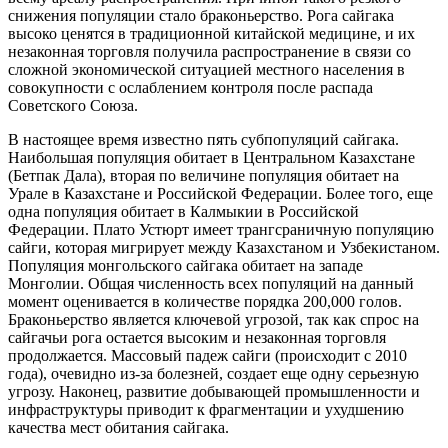
снижения популяции стало браконьерство. Рога сайгака
высоко ценятся в традиционной китайской медицине, и их
незаконная торговля получила распространение в связи со
сложной экономической ситуацией местного населения в
совокупности с ослаблением контроля после распада
Советского Союза.
В настоящее время известно пять субпопуляций сайгака.
Наибольшая популяция обитает в Центральном Казахстане
(Бетпак Дала), вторая по величине популяция обитает на
Урале в Казахстане и Российской Федерации. Более того, еще
одна популяция обитает в Калмыкии в Российской
Федерации. Плато Устюрт имеет трангсраничную популяцию
сайги, которая мигрирует между Казахстаном и Узбекистаном.
Популяция монгольского сайгака обитает на западе
Монголии. Общая численность всех популяций на данный
момент оценивается в количестве порядка 200,000 голов.
Браконьерство является ключевой угрозой, так как спрос на
сайгачьи рога остается высоким и незаконная торговля
продолжается. Массовый падеж сайги (происходит с 2010
года), очевидно из-за болезней, создает еще одну серьезную
угрозу. Наконец, развитие добывающей промышленности и
инфраструктуры приводит к фрагментации и ухудшению
качества мест обитания сайгака.