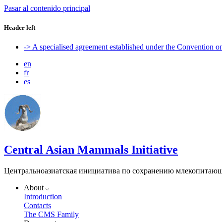
Pasar al contenido principal
Header left
-> A specialised agreement established under the Convention 
en
fr
es
Central Asian Mammals Initiative
Центральноазиатская инициатива по сохранению млекопитаю
About
Introduction
Contacts
The CMS Family