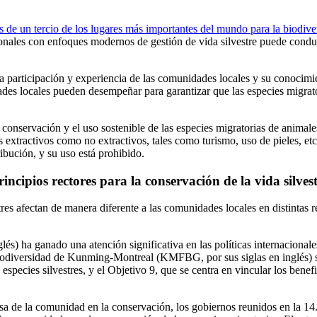
 de un tercio de los lugares más importantes del mundo para la biodive
cionales con enfoques modernos de gestión de vida silvestre puede conduc
la participación y experiencia de las comunidades locales y su conocimi
ades locales pueden desempeñar para garantizar que las especies migrat
servación y el uso sostenible de las especies migratorias de animales s
s extractivos como no extractivos, tales como turismo, uso de pieles, et
ribución, y su uso está prohibido.
incipios rectores para la conservación de la vida silves
tres afectan de manera diferente a las comunidades locales en distintas 
lés) ha ganado una atención significativa en las políticas internaciona
Biodiversidad de Kunming-Montreal (KMFBG, por sus siglas en inglés) s
e especies silvestres, y el Objetivo 9, que se centra en vincular los ben
tosa de la comunidad en la conservación, los gobiernos reunidos en la 