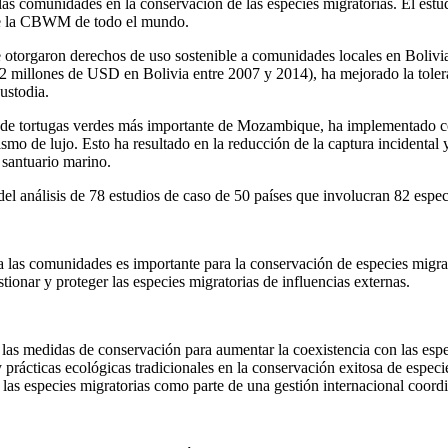
e las comunidades en la conservación de las especies migratorias. El est
 de la CBWM de todo el mundo.
 se otorgaron derechos de uso sostenible a comunidades locales en Bolivia
3,72 millones de USD en Bolivia entre 2007 y 2014), ha mejorado la toler
ustodia.
ción de tortugas verdes más importante de Mozambique, ha implementado
smo de lujo. Esto ha resultado en la reducción de la captura incidental y 
 santuario marino.
del análisis de 78 estudios de caso de 50 países que involucran 82 especi
ra las comunidades es importante para la conservación de especies migra
ionar y proteger las especies migratorias de influencias externas.
e las medidas de conservación para aumentar la coexistencia con las espe
prácticas ecológicas tradicionales en la conservación exitosa de especi
e las especies migratorias como parte de una gestión internacional coord