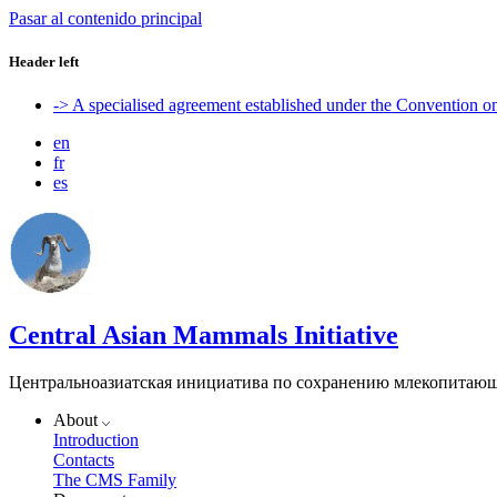
Pasar al contenido principal
Header left
-> A specialised agreement established under the Convention 
en
fr
es
Central Asian Mammals Initiative
Центральноазиатская инициатива по сохранению млекопитаю
About
Introduction
Contacts
The CMS Family