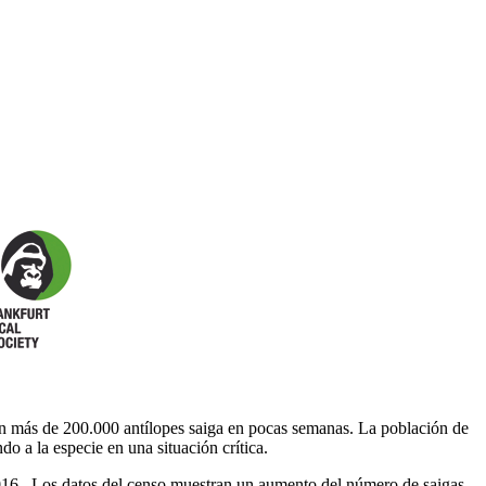
on más de 200.000 antílopes saiga en pocas semanas. La población de
o a la especie en una situación crítica.
 2016. Los datos del censo muestran un aumento del número de saigas