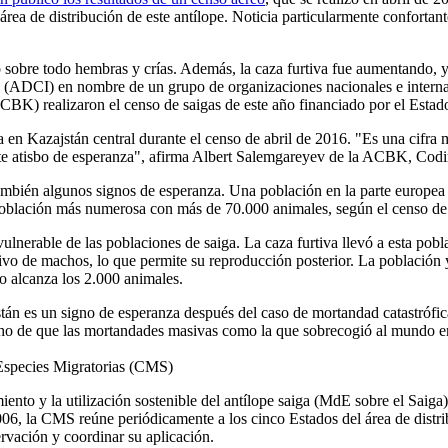
 área de distribución de este antílope. Noticia particularmente conforta
 sobre todo hembras y crías. Además, la caza furtiva fue aumentando, y
yn (ADCI) en nombre de un grupo de organizaciones nacionales e internac
BK) realizaron el censo de saigas de este año financiado por el Estad
a en Kazajstán central durante el censo de abril de 2016. "Es una cifra
e atisbo de esperanza", afirma Albert Salemgareyev de la ACBK, Codire
mbién algunos signos de esperanza. Una población en la parte europea d
oblación más numerosa con más de 70.000 animales, según el censo de 
lnerable de las poblaciones de saiga. La caza furtiva llevó a esta pobla
o de machos, lo que permite su reproducción posterior. La población ya
o alcanza los 2.000 animales.
stán es un signo de esperanza después del caso de mortandad catastrófic
cho de que las mortandades masivas como la que sobrecogió al mundo 
Especies Migratorias (CMS)
nto y la utilización sostenible del antílope saiga (MdE sobre el Saiga)
006, la CMS reúne periódicamente a los cinco Estados del área de distrib
ervación y coordinar su aplicación.