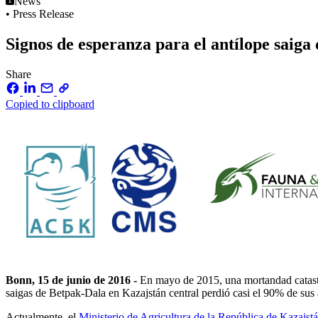
News
• Press Release
Signos de esperanza para el antílope saig
Share
Copied to clipboard
Bonn, 15 de junio de 2016 -
En mayo de 2015, una mortandad catastr
saigas de Betpak-Dala en Kazajstán central perdió casi el 90% de sus 
Actualmente, el
Ministerio de Agricultura de la República de Kazajstá