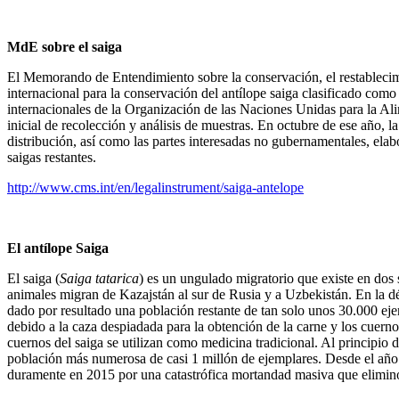
MdE sobre el saiga
El Memorando de Entendimiento sobre la conservación, el restablecimi
internacional para la conservación del antílope saiga clasificado co
internacionales de la Organización de las Naciones Unidas para la Al
inicial de recolección y análisis de muestras. En octubre de ese año,
distribución, así como las partes interesadas no gubernamentales, ela
saigas restantes.
http://www.cms.int/en/legalinstrument/saiga-antelope
El antílope Saiga
El saiga (
Saiga tatarica
) es un ungulado migratorio que existe en dos
animales migran de Kazajstán al sur de Rusia y a Uzbekistán. En la d
dado por resultado una población restante de tan solo unos 30.000 ej
debido a la caza despiadada para la obtención de la carne y los cuern
cuernos del saiga se utilizan como medicina tradicional. Al principio
población más numerosa de casi 1 millón de ejemplares. Desde el año
duramente en 2015 por una catastrófica mortandad masiva que eliminó