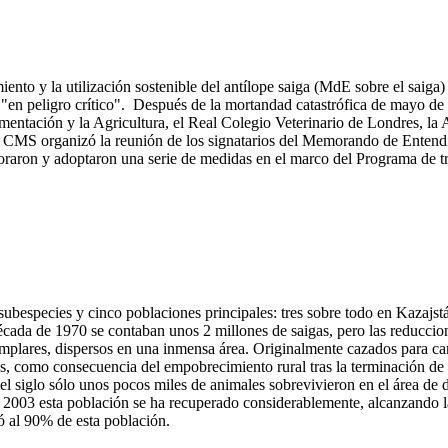
ento y la utilización sostenible del antílope saiga (MdE sobre el sai
mo "en peligro crítico". Después de la mortandad catastrófica de mayo 
imentación y la Agricultura, el Real Colegio Veterinario de Londres, l
 la CMS organizó la reunión de los signatarios del Memorando de Entendi
boraron y adoptaron una serie de medidas en el marco del Programa de t
 subespecies y cinco poblaciones principales: tres sobre todo en Kazaj
écada de 1970 se contaban unos 2 millones de saigas, pero las reduccion
emplares, dispersos en una inmensa área. Originalmente cazados para c
os, como consecuencia del empobrecimiento rural tras la terminación de
 del siglo sólo unos pocos miles de animales sobrevivieron en el área de
 2003 esta población se ha recuperado considerablemente, alcanzando l
 al 90% de esta población.