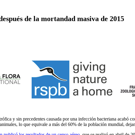
a después de la mortandad masiva de 2015
ófica y sin precedentes causada por una infección bacteriana acabó c
animales, lo que equivale a más del 60% de la población mundial, dejand
n publicó los resultados de un censo aéreo
, que se realizó en abril de