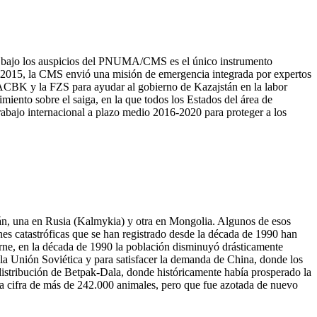
ga) bajo los auspicios del PNUMA/CMS es el único instrumento
de 2015, la CMS envió una misión de emergencia integrada por expertos
a ACBK y la FZS para ayudar al gobierno de Kazajstán en la labor
miento sobre el saiga, en la que todos los Estados del área de
rabajo internacional a plazo medio 2016-2020 para proteger a los
stán, una en Rusia (Kalmykia) y otra en Mongolia. Algunos de esos
es catastróficas que se han registrado desde la década de 1990 han
arne, en la década de 1990 la población disminuyó drásticamente
 la Unión Soviética y para satisfacer la demanda de China, donde los
 distribución de Betpak-Dala, donde históricamente había prosperado la
a cifra de más de 242.000 animales, pero que fue azotada de nuevo