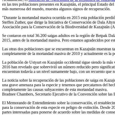
en las tres poblaciones presentes en Kazajstán, el principal Estado del
más numerosa del mundo, muestra algunos signos de recuperación.
"Durante la mortandad masiva ocurrida en 2015 esta población perdió
Steffen Zuther, que dirige la Iniciativa de Conservación de Dala Alt
Asociación para la Conservación de la Biodiversidad de Kazajstán (AC
Se contaron en total 36.200 saigas adultos en la región de Betpak Dal
2015, antes de la mortandad masiva. Pero estamos agradecidos por est
Las otras dos poblaciones que se encuentran en Kazajstán muestran ta
completamente de la mortandad masiva de 2010 y actualmente es la p
La población de Ustyurt en Kazajstán occidental sigue siendo la más vu
2016 han revelado que sobrevivió un número reducido pero significativ
encuentran todavía a un nivel sumamente bajo, con un recuento que n
La noticia sobre la recuperación de las poblaciones de saiga en Kazaj
una grave amenaza para la especie y tenemos que percatarnos del he
completamente las causas subyacentes de esta mortandad masiva.
Bradnee Chambers, Secretario Ejecutivo de la Convención sobre las 
El Memorando de Entendimiento sobre la conservación, el restablecimie
para la conservación de esta especie en peligro de extinción. Desde 2
partes interesadas para ponerse de acuerdo sobre las medidas de cons