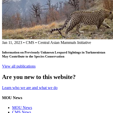
Jan 11, 2023
•
CMS
•
Central Asian Mammals Initiative
Information on Previously Unknown Leopard Sightings in Turkmenistan
May Contribute to the Species Conservation
View all publications
Are you new to this website?
Learn who we are and what we do
MOU News
MOU News
CMS News