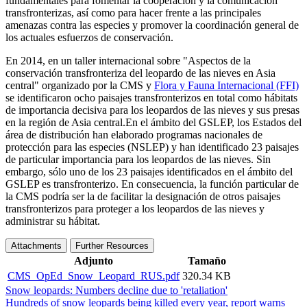
fundamentales para fomentar la cooperación y la comunicación
transfronterizas, así como para hacer frente a las principales
amenazas contra las especies y promover la coordinación general de
los actuales esfuerzos de conservación.
En 2014, en un taller internacional sobre "Aspectos de la
conservación transfronteriza del leopardo de las nieves en Asia
central" organizado por la CMS y
Flora y Fauna Internacional (FFI)
se identificaron ocho paisajes transfronterizos en total como hábitats
de importancia decisiva para los leopardos de las nieves y sus presas
en la región de Asia central.En el ámbito del GSLEP, los Estados del
área de distribución han elaborado programas nacionales de
protección para las especies (NSLEP) y han identificado 23 paisajes
de particular importancia para los leopardos de las nieves. Sin
embargo, sólo uno de los 23 paisajes identificados en el ámbito del
GSLEP es transfronterizo. En consecuencia, la función particular de
la CMS podría ser la de facilitar la designación de otros paisajes
transfronterizos para proteger a los leopardos de las nieves y
administrar su hábitat.
Attachments
Further Resources
Adjunto
Tamaño
CMS_OpEd_Snow_Leopard_RUS.pdf
320.34 KB
Snow leopards: Numbers decline due to 'retaliation'
Hundreds of snow leopards being killed every year, report warns