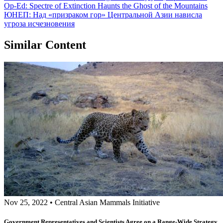
Op-Ed: Spectre of Extinction Haunts the Ghost of the Mountains
ЮНЕП: Над «призраком гор» Центральной Азии нависла
угроза исчезновения
Similar Content
Nov 25, 2022
•
Central Asian Mammals Initiative
Government Representatives and Scientists Agree on a Range-Wide Strategy