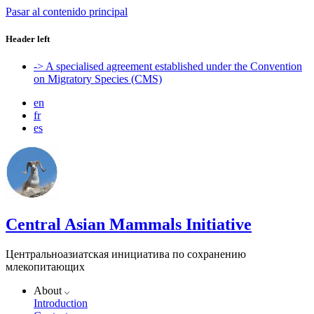
Pasar al contenido principal
Header left
-> A specialised agreement established under the Convention
on Migratory Species (CMS)
en
fr
es
Central Asian Mammals Initiative
Центральноазиатская инициатива по сохранению
млекопитающих
About
Introduction