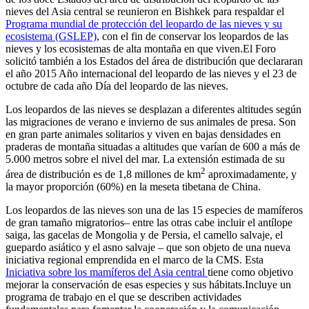
nieves del Asia central se reunieron en Bishkek para respaldar el
Programa mundial de protección del leopardo de las nieves y su
ecosistema (GSLEP)
, con el fin de conservar los leopardos de las
nieves y los ecosistemas de alta montaña en que viven.El Foro
solicitó también a los Estados del área de distribución que declararan
el año 2015 Año internacional del leopardo de las nieves y el 23 de
octubre de cada año Día del leopardo de las nieves.
Los leopardos de las nieves se desplazan a diferentes altitudes según
las migraciones de verano e invierno de sus animales de presa. Son
en gran parte animales solitarios y viven en bajas densidades en
praderas de montaña situadas a altitudes que varían de 600 a más de
5.000 metros sobre el nivel del mar. La extensión estimada de su
2
área de distribución es de 1,8 millones de km
aproximadamente, y
la mayor proporción (60%) en la meseta tibetana de China.
Los leopardos de las nieves son una de las 15 especies de mamíferos
de gran tamaño migratorios– entre las otras cabe incluir el antílope
saiga, las gacelas de Mongolia y de Persia, el camello salvaje, el
guepardo asiático y el asno salvaje – que son objeto de una nueva
iniciativa regional emprendida en el marco de la CMS. Esta
Iniciativa sobre los mamíferos del Asia central
tiene como objetivo
mejorar la conservación de esas especies y sus hábitats.Incluye un
programa de trabajo en el que se describen actividades