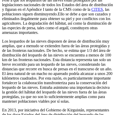
Pese a que los leopardos de las nieves están protegidos por las
legislaciones nacionales de todos los Estados del área de distribución
y figuran en el Apéndice I tanto de la CMS como de la
CITES
, las
poblaciones siguen disminuyendo.Ello se debe a que son cazados y
eliminados ilegalmente para obtener su piel y por conflictos con los
agricultores. La degradación del hábitat, así como la disminución de
las especies de presa, tales como el argalí, constituyen otras
amenazas importantes.
Los leopardos de las nieves disponen de áreas de distribución muy
amplias, que a menudo se extienden fuera de las áreas protegidas y
de las fronteras nacionales. De hecho, se estima que 1/3 del área de
distribución del leopardo de las nieves se encuentra a menos de 100
km de las fronteras nacionales. Esta distancia representa tan solo un
breve recorrido para un leopardo de las nieves, considerando las
distancias que recorre en busca de presas en el transcurso de un año.
El área natural de un macho no apareado podría alcanzar a unos 200
kilómetros cuadrados. Por esta razón, es particularmente importante
fortalecer la colaboración transfronteriza para la conservación del
leopardo de las nieves. Entraña asimismo una importancia decisiva
la gestión del hábitat del leopardo de las nieves fuera de las áreas
protegidas, ya que no son lo suficientemente amplias como para
mantener poblaciones viables por sí solas.
En 2013, por iniciativa del Gobierno de Kirguistán, representantes
de los doce Estados del área de distribución del leopardo de las