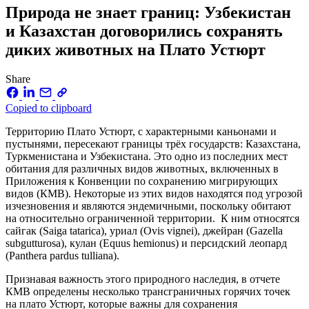
Природа не знает границ: Узбекистан
и Казахстан договорились сохранять
диких животных на Плато Устюрт
Share
Copied to clipboard
Территорию Плато Устюрт, с характерными каньонами и
пустынями, пересекают границы трёх государств: Казахстана,
Туркменистана и Узбекистана. Это одно из последних мест
обитания для различных видов животных, включенных в
Приложения к Конвенции по сохранению мигрирующих
видов (КМВ). Некоторые из этих видов находятся под угрозой
изчезновения и являются эндемичными, поскольку обитают
на относительно ограниченной территории. К ним относятся
сайгак (Saiga tatarica), уриал (Ovis vignei), джейран (Gazella
subgutturosa), кулан (Equus hemionus) и персидский леопард
(Panthera pardus tulliana).
Признавая важность этого природного наследия, в отчете
КМВ определены несколько трансграничных горячих точек
на плато Устюрт, которые важны для сохранения