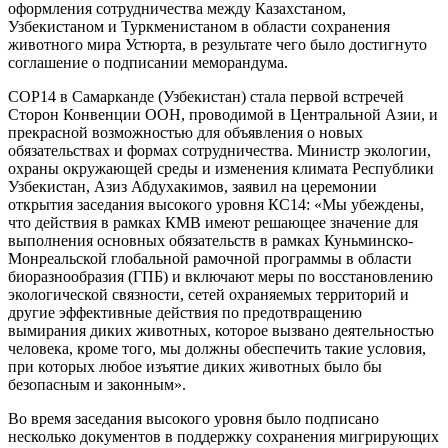
оформления сотрудничества
между Казахстаном,
Узбекистаном и Туркменистаном
в области сохранения
животного мира Устюрта, в результате чего было достигнуто
соглашение о подписании меморандума.
COP
14 в Самарканде (Узбекистан) стала первой встречей
Сторон Конвенции ООН, проводимой в Центральной Азии, и
прекрасной возможностью для объявления о новых
обязательствах и формах сотрудничества. Министр экологии,
охраны окружающей среды и изменения климата Республики
Узбекистан, Азиз Абдухакимов, заявил на церемонии
открытия заседания высокого уровня КС14: «Мы убеждены,
что действия в рамках КМВ имеют решающее значение для
выполнения основных обязательств в рамках Куньминско-
Монреальской глобальной рамочной программы в области
биоразнообразия (ГПБ) и включают меры по восстановлению
экологической связности, сетей охраняемых территорий и
другие эффективные действия по предотвращению
вымирания диких животных, которое вызвано деятельностью
человека, кроме того, мы должны обеспечить такие условия,
при которых любое изъятие диких животных было бы
безопасным и законным».
Во время заседания высокого уровня было подписано
несколько документов в поддержку сохранения мигрирующих