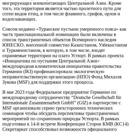
мигрирующих млекопитающих Центральной Азии. Кроме
того, эта территория является частью пролетного пути для
сотен видов птиц, в том числе фламинго, грифов, орлов и
водоплавающих.
Совсем недавно
«Туранские пустыни умеренного пояса» как
часть транснациональной номинации
были включены в
список трансграничных объектов Всемирного наследия
ЮНЕСКО
, внесенной совместно Казахстаном, Узбекистаном
и Туркменистаном, в которую, в том числе, входят
охраняемые территории на плато Устюрт. В рамках проекта
«Инициатива по пустыням Центральной Азии»
международная климатическая инициатива правительства
Германии (
IKI
) профинансировала экологическую
неправительственную организацию (НПО) Фонд Михаэля
Зукова (
MSF
)
для поддержки этого процесса.
В мае 2023 года Федеральное предприятие Германии по
международному сотрудничеству “Deutsche Gesellschaft für
Internationale Zusammenarbeit GmbH” (GIZ) в
партнерстве с
MSF
организовали серию трехсторонних технических
семинаров чтобы обсудить перспективы трансграничных
мероприятий по сохранению природы Устюрта. В рамках
подготовки к 14-й встрече Конференции Сторон КМВ (КС14)
Секретариат
способствовал возможности
официального